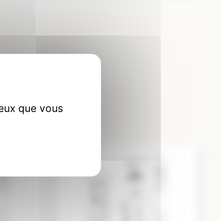
ceux que vous