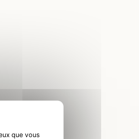
ceux que vous