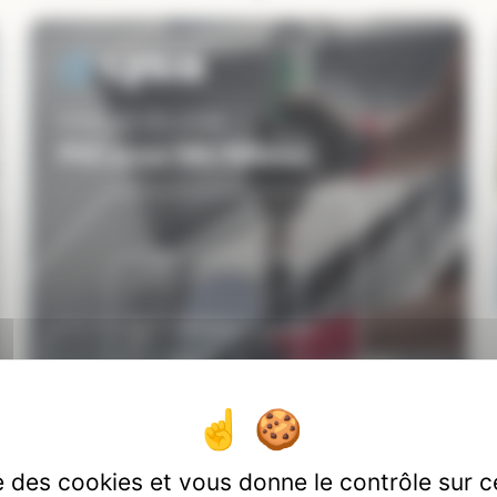
ise des cookies et vous donne le contrôle sur 