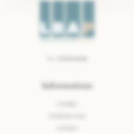
Tel :
01 69 01 65 88
Informations
Conseils
Contactez-nous
Livraison