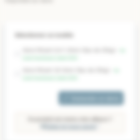
Disponible sur devis
Sélectionner un modèle
Verre filtrant 0,4-1, 6mm (Sac de 25kg) -
En
stock fournisseur (selon CGV)
Verre filtrant 1,6-3mm (Sac de 25kg) -
En
stock fournisseur (selon CGV)
Demander un devis
Ce produit est moins cher ailleurs ?
*
Faites-le-nous savoir