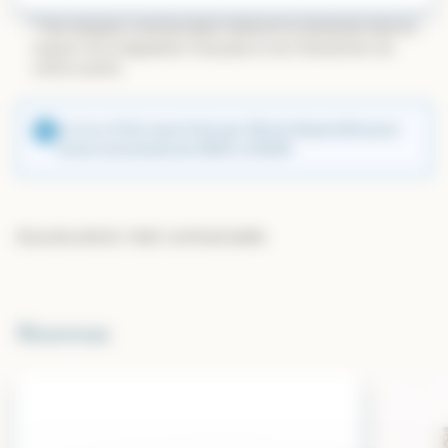
* Nos équipes commerciales traiteront la demande dans le
respect de la législation française et de l’interdiction de
vente à perte.
Le 3 ou 4 fois sans frais par CB est disponible pour
toute commande de 400€ à 2500€
Aucune photo n’est contractuelle
Nouveau