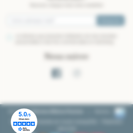
Recevez chaque mois notre newletter
S’inscrire
Je déclare que j’autorise l’utilisation de mes données
personnelles à des fins commerciales et marketing.
Nous suivre
Page Facebook
Compte Instagram
© 2026
Les Bonnes Affaires Piscines
Membre
|
Passez commande en toute tranquilité - Paiement
sécurisé