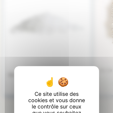
Sac de 
Sac de sel granulé pour piscine
En stock fournisseur (selon CGV)
Ce site utilise des
Voir le produit
cookies et vous donne
le contrôle sur ceux
que vous souhaitez