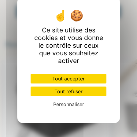
Notice Spas à débordement Procopi
Ce site utilise des
cookies et vous donne
Nouveau
le contrôle sur ceux
que vous souhaitez
activer
PROMOTI
Tout accepter
Tout refuser
Personnaliser