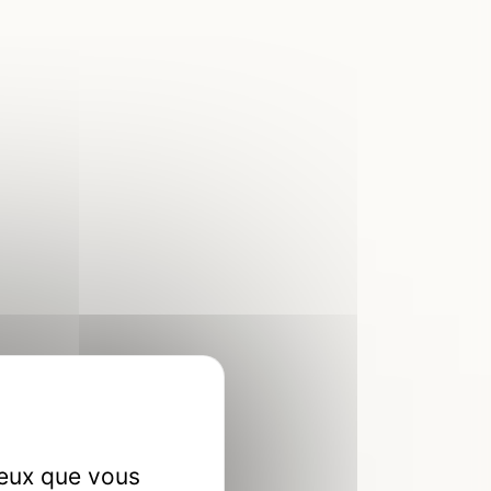
ceux que vous