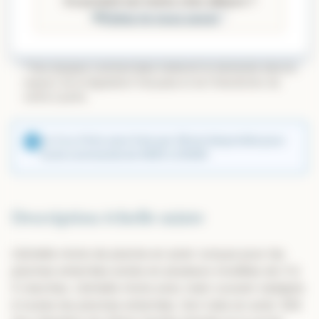
Ce produit est moins cher ailleurs ?
*
Faites-le-nous savoir
* Nos équipes commerciales traiteront la demande dans le
respect de la législation française et de l’interdiction de
vente à perte.
Le 3 ou 4 fois sans frais par CB est disponible pour
toute commande de 400€ à 2500€
Description échelle mixte
L’échelle mixte de piscine en acier conçue pour les
piscines enterrées existe en plusieurs modèles de 3 à
5 marches. L’échelle mixte avec main courant s’adapte
à toutes les piscines enterrées. Son tube en acier 304