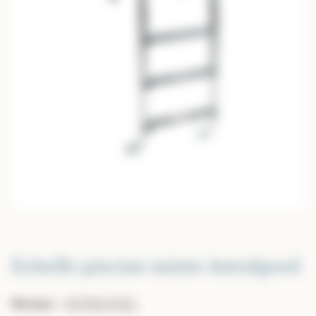
Echelle piscine mixte Astralpool
Marque
:
ASTRALPOOL