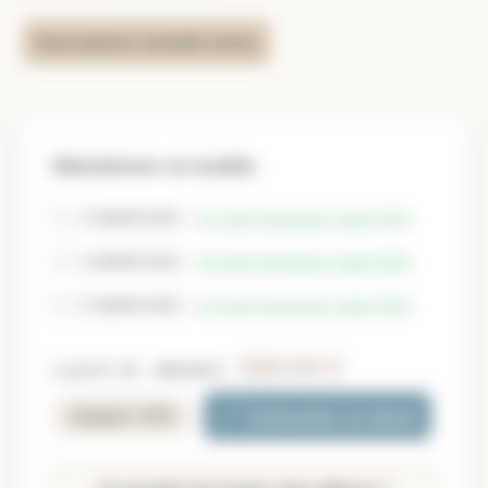
Description échelle mixte
Sélectionner un modèle
3 MARCHES -
En stock fournisseur (selon CGV)
4 MARCHES -
En stock fournisseur (selon CGV)
5 MARCHES -
En stock fournisseur (selon CGV)
320.00 €
à partir de
420.00 €
Demander un devis
Jusqu'à −27%