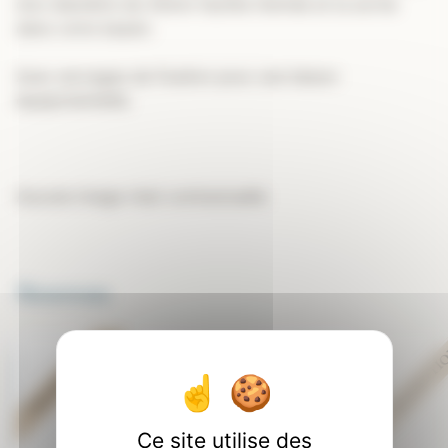
d’un diamètre de 43mm facilite l’entrée et la sortie
dans votre bassin.
Avec ancrages de fixation pour une liaison
équipotentielle.
Aucune image n’est contractuelle
Nouveau
PROMOTION
PROMOTI
Ce site utilise des