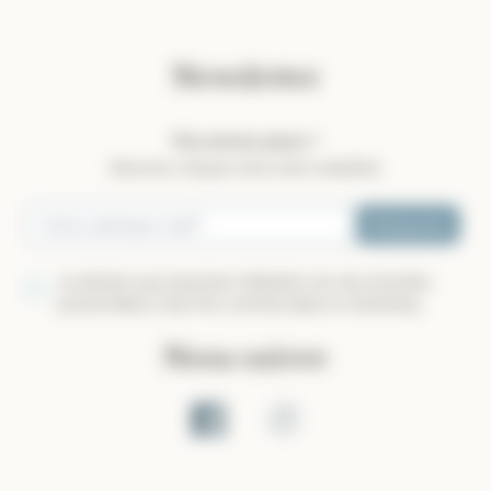
Newsletter
Plus de bon plans ?
Recevez chaque mois notre newletter
S’inscrire
Je déclare que j’autorise l’utilisation de mes données
personnelles à des fins commerciales et marketing.
Nous suivre
Page Facebook
Compte Instagram