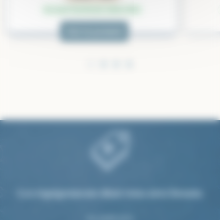
En stock fournisseur (selon CGV)
Voir le produit
Les équipements dont vous avez besoin
Au juste prix