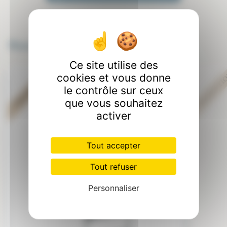
Nouveau
Ce site utilise des
PROMOTION
PROMOTI
cookies et vous donne
le contrôle sur ceux
que vous souhaitez
activer
Tout accepter
Tout refuser
Personnaliser